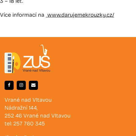
3 – 18 let.
Více informací na
www.darujemekrouzky.cz/
Vrané nad Vltavou
Nádražní 144,
252 46 Vrané nad Vltavou
tel: 257 760 345