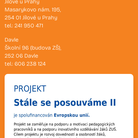
Jílové u Prahy
Masarykovo nám. 195,
254 01 Jílové u Prahy
tel.: 241 950 471
Davle
Školní 96 (budova ZŠ),
252 06 Davle
tel.: 606 238 124