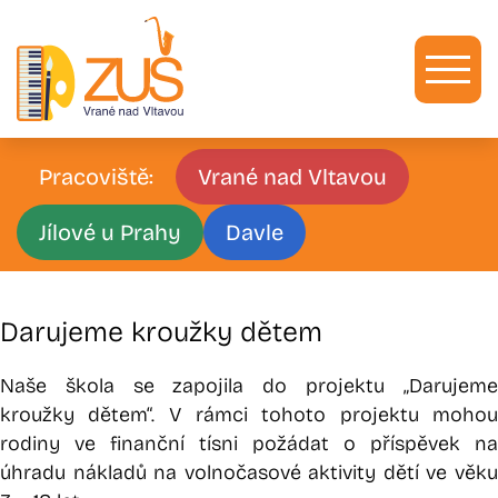
Zum
Inhalt
springen
Pracoviště:
Vrané nad Vltavou
Jílové u Prahy
Davle
Darujeme kroužky dětem
Naše škola se zapojila do projektu „Darujeme
kroužky dětem“. V rámci tohoto projektu mohou
rodiny ve finanční tísni požádat o příspěvek na
úhradu nákladů na volnočasové aktivity dětí ve věku