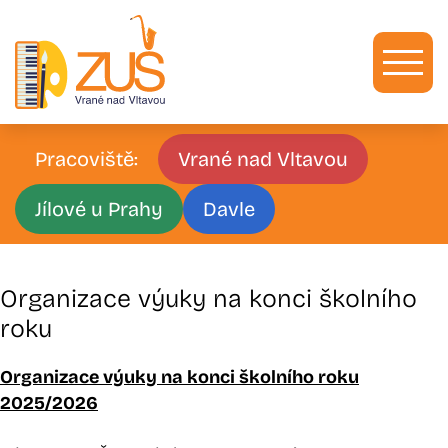
Zum
Inhalt
springen
Pracoviště:
Vrané nad Vltavou
Jílové u Prahy
Davle
Organizace výuky na konci školního
roku
Organizace výuky na konci školního roku
2025/2026