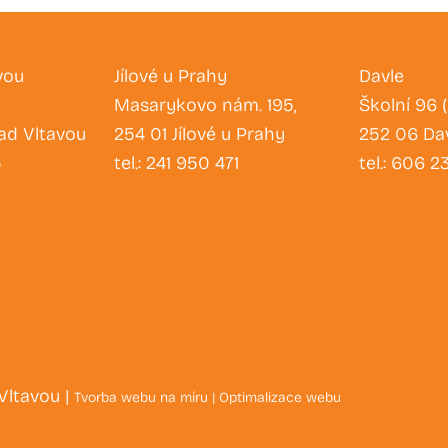
vou
Jílové u Prahy
Davle
Masarykovo nám. 195,
Školní 96 
ad Vltavou
254 01 Jílové u Prahy
252 06 Da
5
tel.: 241 950 471
tel.: 606 2
Vltavou |
Tvorba webu na míru
|
Optimalizace webu