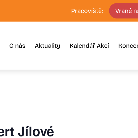
Pracoviště:
Vrané n
O nás
Aktuality
Kalendář Akcí
Konce
rt Jílové