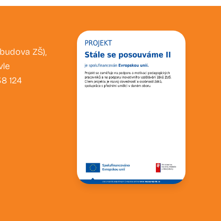
(budova ZŠ),
vle
38 124