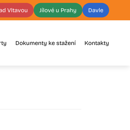
ad Vltavou
Jílové u Prahy
Davle
rty
Dokumenty ke stažení
Kontakty