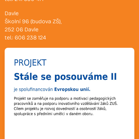
Davle
Školní 96 (budova ZŠ),
252 06 Davle
tel.: 606 238 124