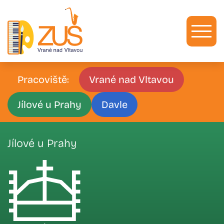
Zum
Inhalt
springen
Pracoviště:
Vrané nad Vltavou
Jílové u Prahy
Davle
Jílové u Prahy