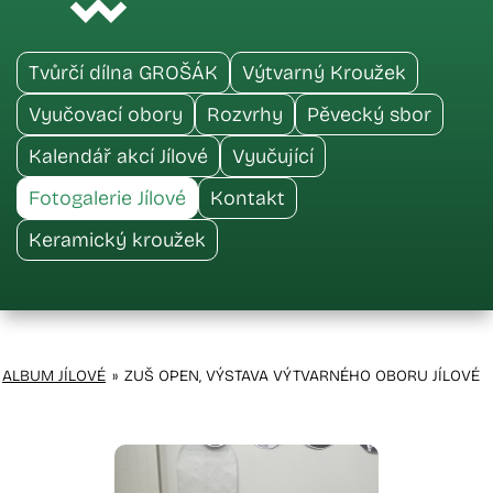
Tvůrčí dílna GROŠÁK
Výtvarný Kroužek
Vyučovací obory
Rozvrhy
Pěvecký sbor
Kalendář akcí Jílové
Vyučující
Fotogalerie Jílové
Kontakt
Keramický kroužek
ALBUM JÍLOVÉ
»
ZUŠ OPEN, VÝSTAVA VÝTVARNÉHO OBORU JÍLOVÉ